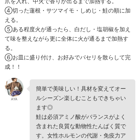
爪を入れ、中火で香りが出るまで加熱する。
④切った蓮根・サツマイモ・しめじ・鮭の順に加
える。
⑤ある程度火が通ったら、白だし・塩胡椒を加え
て味を整えながら更に全体に火が通るまで加熱す
る。
⑥お皿に盛り付け、お好みでパセリを散らして完
成！！
簡単で美味しい！具材を変えてオー
ルシーズン楽しむこともできちゃい
AYA
ます◎
鮭は必須アミノ酸がバランスがよく
含まれた良質な動物性たんぱく質で
す。女性ホルモンの代謝・免疫力ア