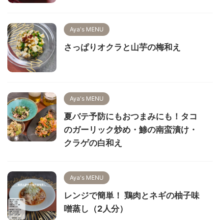
Aya's MENU
さっぱりオクラと山芋の梅和え
Aya's MENU
夏バテ予防にもおつまみにも！タコ
のガーリック炒め・鯵の南蛮漬け・
クラゲの白和え
Aya's MENU
レンジで簡単！ 鶏肉とネギの柚子味
噌蒸し（2人分）