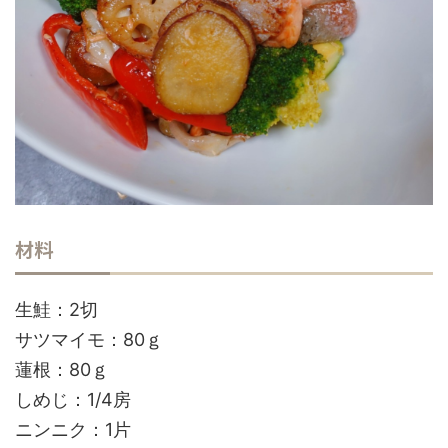
材料
生鮭：2切
サツマイモ：80ｇ
蓮根：80ｇ
しめじ：1/4房
ニンニク：1片