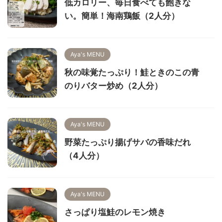
低カロリー、毎日食べても飽きな
い。簡単！海南鶏飯（2人分）
Aya's MENU
秋の味覚たっぷり！鮭ときのこの青
のりバター炒め（2人分）
Aya's MENU
野菜たっぷり揚げサバの香味だれ
（4人分）
Aya's MENU
さっぱり塩鮭のレモン焼き