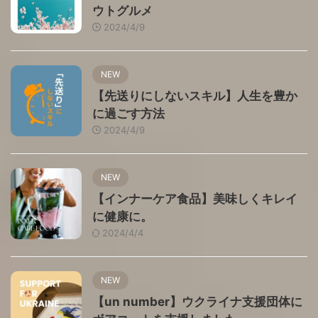
ウトグルメ
2024/4/9
NEW
【先送りにしないスキル】人生を豊か
に過ごす方法
2024/4/9
NEW
【インナーケア食品】美味しくキレイ
に健康に。
2024/4/4
NEW
【un number】ウクライナ支援団体に