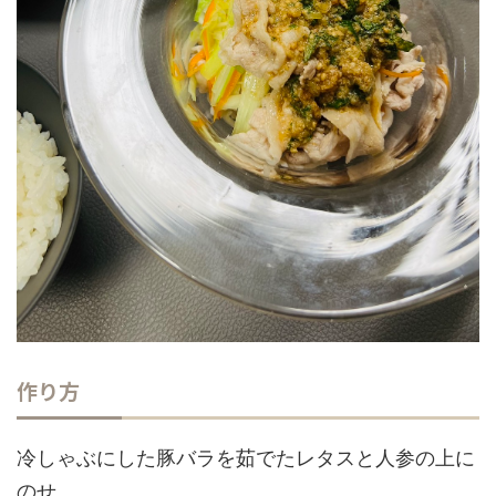
作り方
冷しゃぶにした豚バラを茹でたレタスと人参の上に
のせ、